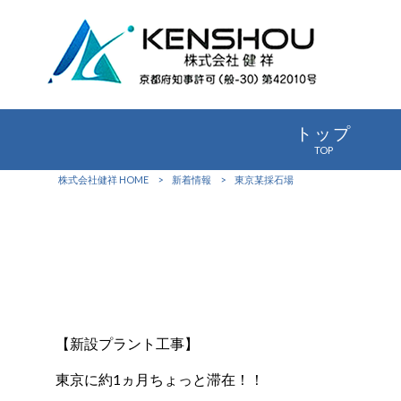
トップ
TOP
株式会社健祥 HOME
>
新着情報
>
東京某採石場
【新設プラント工事】
東京に約1ヵ月ちょっと滞在！！